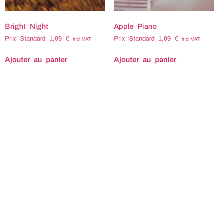
Bright Night
Apple Piano
Prix Standard
1,99
€
Prix Standard
1,99
€
incl.VAT
incl.VAT
Ajouter au panier
Ajouter au panier
Titre : Apple piano
Compositeur : Sébastien
POITEVIN Tempo : 60
Durée : 1'09 Code ISRC :
Code ISWC : Tags
associés : Aérien Aerien
Apaisant Apaisement
Aquarium Atmospherique
Balnéothérapie
Balneotherapie Biodiversité
Biodiversite Brillant Câlin
calin Caressant Céleste