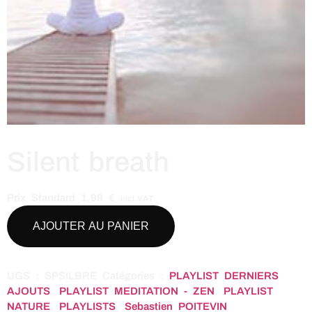
Silent breath
Prix Standard
1,99
€
incl.VAT
AJOUTER AU PANIER
UGS :
SPSILBRE
Catégories :
PLAYLIST DERNIERS
AJOUTS
,
PLAYLIST MEDITATION - ZEN
,
PLAYLIST
NATURE
,
PLAYLISTS
,
Sebastien POITEVIN