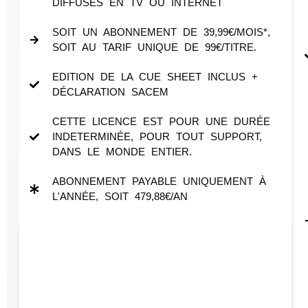
UNIQUEMENT
DIFFUSÉS EN TV OU INTERNET
POUR DES
SOIT UN ABONNEMENT DE 39,99€/MOIS*,
PROJETS
SOIT AU TARIF UNIQUE DE 99€/TITRE.
PERSONNELS
(NON
EDITION DE LA CUE SHEET INCLUS +
DIFFUSÉS)
DÉCLARATION SACEM
TARIF UNIQUE
CETTE LICENCE EST POUR UNE DURÉE
1,99€ PAR
INDETERMINÉE, POUR TOUT SUPPORT,
TÉLÉCHARGEMENT
DANS LE MONDE ENTIER.
AUCUN
ABONNEMENT PAYABLE UNIQUEMENT À
ABONNEMENT
L'ANNÉE, SOIT 479,88€/AN
REQUIS