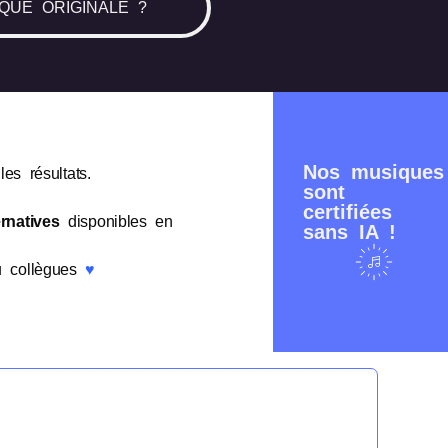
QUE ORIGINALE ?
Nos musiques
es résultats.
sont
certifiées
rnatives
disponibles en
sans IA !
ou collègues
♥