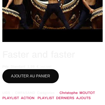
Faster and faster
Prix Standard
1,99
€
incl.VAT
AJOUTER AU PANIER
UGS :
CMFASAND
Catégories :
Christophe MOUTOT
,
PLAYLIST ACTION
,
PLAYLIST DERNIERS AJOUTS