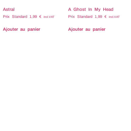
Astral
A Ghost In My Head
Prix Standard
1,99
€
Prix Standard
1,99
€
incl.VAT
incl.VAT
Ajouter au panier
Ajouter au panier
Titre : A ghost in my head
Compositeur : Christophe
MOUTOT Tempo : 110
Durée : 2'22 Code ISRC :
FR1F91400210 Code ISWC
: T702.349.764.7 Tags
associés : Aérien Aerien
Affliction Alien Anxiété
Anxiete Anxieu Anxieux
apocalyptique Astronaute
Cataclysme Catastrophe
Cauchemardesque Céleste
Celeste Chaos Cosmos