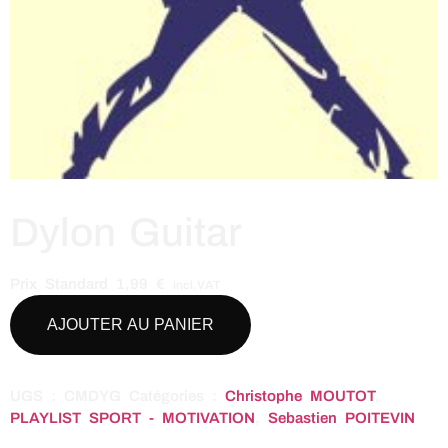
Dylon Guitar
Prix Standard
1,99
€
incl.VAT
AJOUTER AU PANIER
UGS :
CMDYG
Catégories :
Christophe MOUTOT
,
PLAYLIST SPORT - MOTIVATION
,
Sebastien POITEVIN