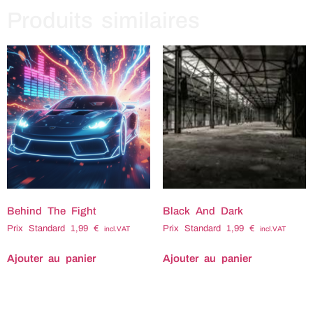
Produits similaires
Behind The Fight
Black And Dark
Prix Standard
1,99
€
Prix Standard
1,99
€
incl.VAT
incl.VAT
Ajouter au panier
Ajouter au panier