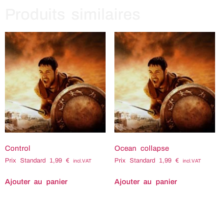
Produits similaires
Control
Ocean collapse
Prix Standard
1,99
€
Prix Standard
1,99
€
incl.VAT
incl.VAT
Ajouter au panier
Ajouter au panier