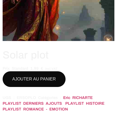
Solar plot
Prix Standard
1,99
€
incl.VAT
AJOUTER AU PANIER
UGS :
ERSOPLO
Catégories :
Eric RICHARTE
,
PLAYLIST DERNIERS AJOUTS
,
PLAYLIST HISTOIRE
,
PLAYLIST ROMANCE - EMOTION