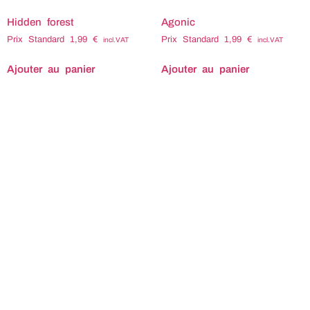
Hidden forest
Agonic
Prix Standard
1,99
€
Prix Standard
1,99
€
incl.VAT
incl.VAT
Ajouter au panier
Ajouter au panier
Titre : Hidden forest
Titre : Agonic Compositeur
Compositeur : Eric
: Eric RICHARTE Tempo :
RICHARTE Tempo : 92
96 Durée : 1:27 Code
Durée : 2:16 Code ISRC :
ISRC : FX-R94-26-06200
FX-R94-26-06040 Code
Code ISWC : Tags
ISWC : T-338.247.913.8
associés : Affliction
Tags associés : Amoureux
Anxiété Anxiete Anxieux
Bouleversant Cheval
Audacieux Bizarre Brave
Courtois Déchirant
Courageux Crainte Crispé
Dechirant Désespéré
Crispe Décalé Decale
Desespere Dramatique
Désarroi Desarroi Désespéré
Generique Glorieux honneur
Desespere Doute Électrique
Langoureux Larmoyant
Electrique Énigmatique