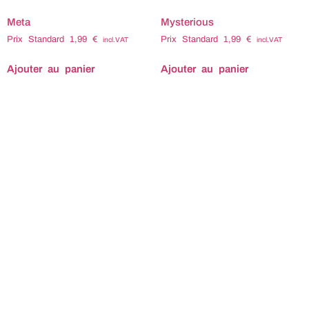
Meta
Mysterious
Prix Standard
1,99
€
Prix Standard
1,99
€
incl.VAT
incl.VAT
Ajouter au panier
Ajouter au panier
Titre : Meta Compositeur :
Titre : Mysterious
Eric RICHARTE Tempo :
Compositeur : Eric
98 Durée : 2:20 Code
RICHARTE Tempo : 84
ISRC : FX-R94-26-06090
Durée : 2:41 Code ISRC :
Code ISWC : T-
FX-R94-26-06110 Code
338.247.296.6 Tags
ISWC : T-338.250.690.9
associés : Adrénaline
Tags associés : Brillant
Adrenaline Aventure
Éclatant Eclatant Émerveillé
Captivant Cascade
Emerveille Enchanté
Classieux Combat Conflit
Enchante Énigmatique
Courageux Elegant
Enigmatique Envoûtant
Émerveillé Emerveille
Envoutant Étincelant
Enchanté Enchante
Etincelant Fantastique