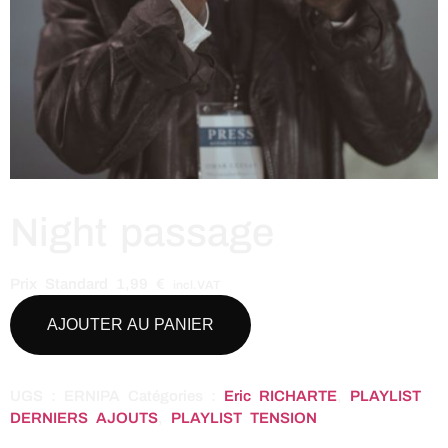
Night passage
Prix Standard
1,99
€
incl.VAT
AJOUTER AU PANIER
UGS :
ERNIPA
Catégories :
Eric RICHARTE
,
PLAYLIST
DERNIERS AJOUTS
,
PLAYLIST TENSION