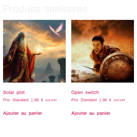
Produits similaires
Solar plot
Open switch
Prix Standard
1,99
€
Prix Standard
1,99
€
incl.VAT
incl.VAT
Ajouter au panier
Ajouter au panier