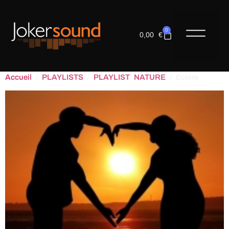
0
0,00
€
LES COM
Accueil
/
PLAYLISTS
/
PLAYLIST NATURE
/ Eclore