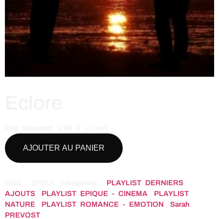
Eclore
Prix Standard
1,99
€
incl.VAT
AJOUTER AU PANIER
UGS :
SPECL
Catégories :
PLAYLIST DERNIERS
AJOUTS
,
PLAYLIST EPIQUE - CINEMA
,
PLAYLIST
NATURE
,
PLAYLIST ROMANCE - EMOTION
,
Sarah
PREVOST