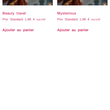
Beauty travel
Mysterious
Prix Standard
1,99
€
Prix Standard
1,99
€
incl.VAT
incl.VAT
Ajouter au panier
Ajouter au panier
Titre : Beauty travel
Titre : Mysterious
Compositeur : Christophe
Compositeur : Eric
MOUTOT Tempo : 90
RICHARTE Tempo : 84
Durée : 2:35 Code ISRC :
Durée : 2:41 Code ISRC :
FXR942100100 Code ISWC
FX-R94-26-06110 Code
: T-302.670.802.7 Tags
ISWC : T-338.250.690.9
associés : Affectionné
Tags associés : Brillant
Affectionne Apaisant
Éclatant Eclatant Émerveillé
Apaisé Apaise Attendri
Emerveille Enchanté
Bouleversé Bouleverse
Enchante Énigmatique
Câlin calin Calme
Enigmatique Envoûtant
Caressant Chaleureux
Envoutant Étincelant