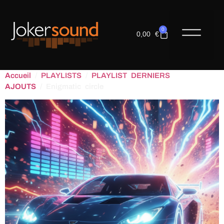
0
0,00
€
LES COM
Accueil
/
PLAYLISTS
/
PLAYLIST DERNIERS
AJOUTS
/ Enigmatic circle