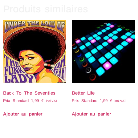
Produits similaires
Back To The Seventies
Better Life
Prix Standard
1,99
€
Prix Standard
1,99
€
incl.VAT
incl.VAT
Ajouter au panier
Ajouter au panier