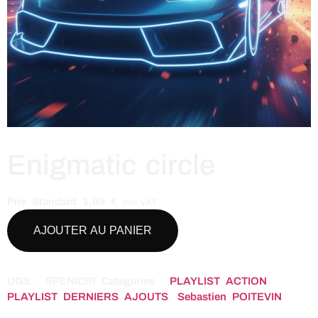
Enigmatic circle
Prix Standard
1,99
€
incl.VAT
AJOUTER AU PANIER
UGS :
SPENICIR
Catégories :
PLAYLIST ACTION
,
PLAYLIST DERNIERS AJOUTS
,
Sebastien POITEVIN