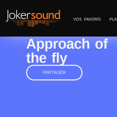
VOS FAVORIS
PLA
Approach of
the fly
PARTAGER