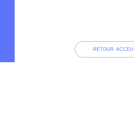
RETOUR ACCEU
SOYEZ CREATIFS !