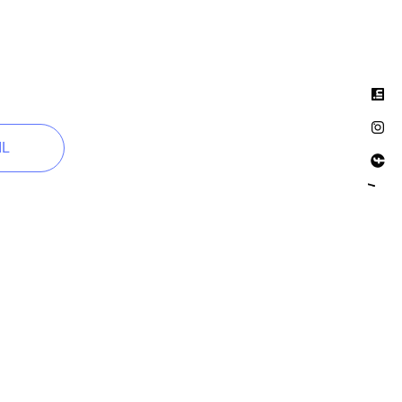
IL
Follow