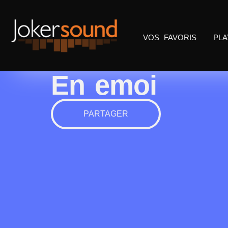
VOS FAVORIS
PLA
En emoi
PARTAGER