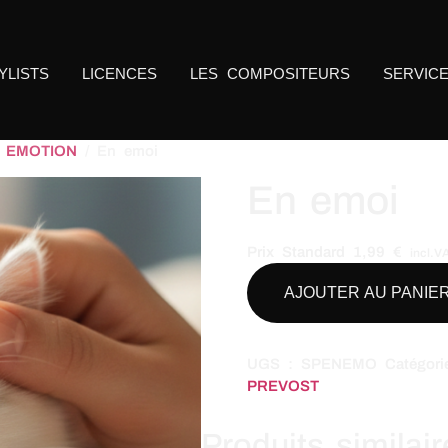
YLISTS
LICENCES
LES COMPOSITEURS
SERVIC
- EMOTION
/ En emoi
En emoi
Prix Standard
1,99
€
incl.V
AJOUTER AU PANIE
UGS :
SPENEMO
Catégor
PREVOST
Produits similai