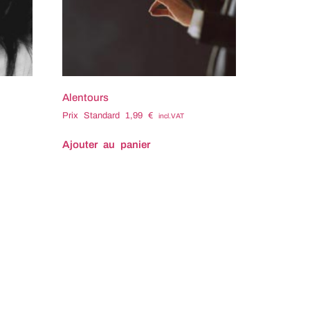
Alentours
Prix Standard
1,99
€
incl.VAT
Ajouter au panier
Titre : Alentours Compositeur :
Sarah PREVOST Tempo : 130
Durée : 2:15 Code ISRC : FX-
R94-26-08110 Code ISWC : Tags
associés : Brillant Cadeau
Comedie Cousin Decoration
Décoration Eclatant Éclatant
Emerveille Émerveillé Enchante