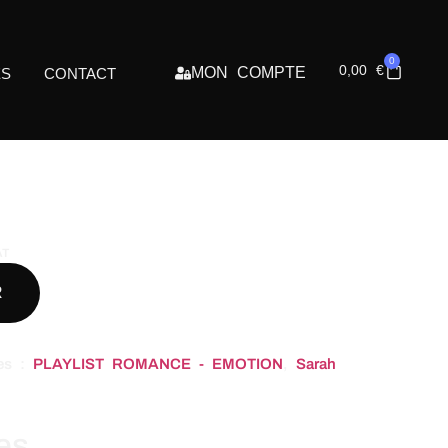
0
0,00
€
MON COMPTE
ES
CONTACT
AT
R
ies :
PLAYLIST ROMANCE - EMOTION
,
Sarah
res