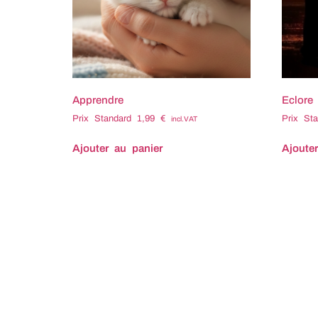
Apprendre
Eclore
Prix Standard
1,99
€
Prix St
incl.VAT
Ajouter au panier
Ajoute
Titre : Apprendre Compositeur :
Titre 
Sarah PREVOST Tempo : 56
Sarah
Durée : 2:45 Code ISRC : FX-
Durée 
R94-26-08060 Code ISWC : Tags
R94-2
associés : Aerien Aérien Apaise
associ
Apaisé Bienveillant Biodiversite
Chagri
Biodiversité Bouleversant Brise
Chaleu
Brisé Calme Celeste Céleste
Désolé