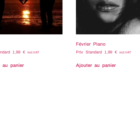
Février Piano
andard
1,99
€
Prix Standard
1,99
€
incl.VAT
incl.VAT
r au panier
Ajouter au panier
: Eclore Compositeur :
 PREVOST Tempo : 140
: 3:09 Code ISRC : FX-
6-08050 Code ISWC : Tags
és : Bouleversant Calme
n Chagrine Chagriné
reux Delicat Délicat Desole
 Douceur Ebranle Ébranlé