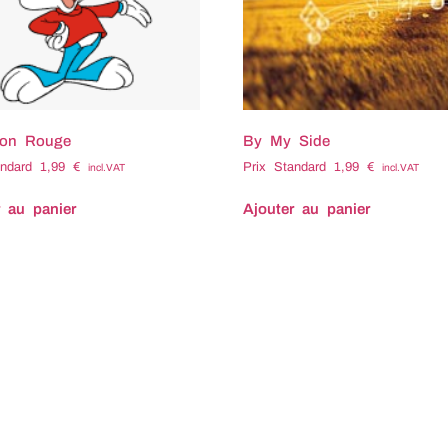
ron Rouge
By My Side
andard
1,99
€
Prix Standard
1,99
€
incl.VAT
incl.VAT
r au panier
Ajouter au panier