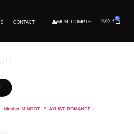
0
0,00
€
MON COMPTE
ES
CONTACT
in
AT
R
 :
Nicolas MINGOT
,
PLAYLIST ROMANCE -
res