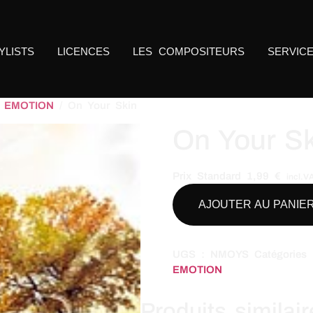
YLISTS
LICENCES
LES COMPOSITEURS
SERVIC
- EMOTION
/ On Your Skin
On Your Sk
Prix Standard
1,99
€
incl.V
AJOUTER AU PANIE
UGS :
NMOYS
Catégories
EMOTION
Produits similai