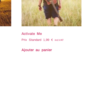
Activate Me
Prix Standard
1,99
€
incl.VAT
Ajouter au panier
Titre : Activate me Compositeur :
Nicolas MINGOT Tempo : 85
Durée : 1'26 Code ISRC :
FXR942010030 Code ISWC :
T301.361.320.8 Tags associés :
Apaisé Apaise Bienveillant
Biodiversité Biodiversite Brillant
Calme Carte Chaleureux Confiant