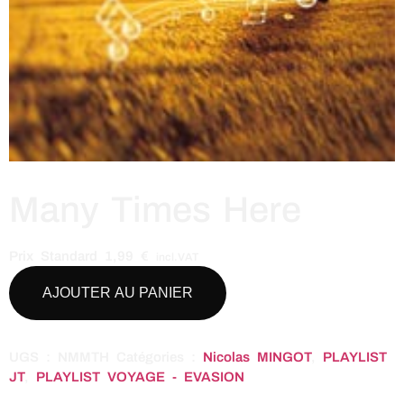
Many Times Here
Prix Standard
1,99
€
incl.VAT
AJOUTER AU PANIER
UGS :
NMMTH
Catégories :
Nicolas MINGOT
,
PLAYLIST
JT
,
PLAYLIST VOYAGE - EVASION