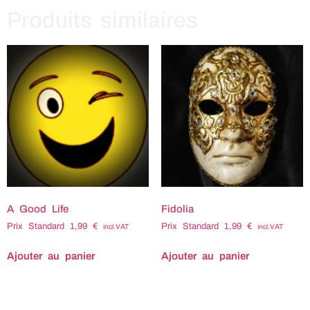
Produits similaires
A Good Life
Fidolia
Prix Standard
1,99
€
Prix Standard
1,99
€
incl.VAT
incl.VAT
Ajouter au panier
Ajouter au panier