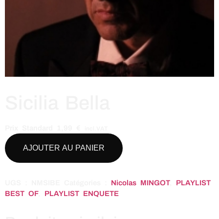
Sicilia Bella
Prix Standard
1,99
€
incl.VAT
AJOUTER AU PANIER
UGS :
NMSIBE
Catégories :
Nicolas MINGOT
,
PLAYLIST
BEST OF
,
PLAYLIST ENQUETE