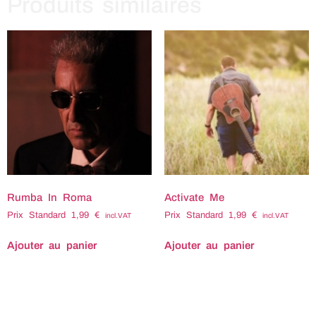
Produits similaires
Rumba In Roma
Activate Me
Prix Standard
1,99
€
Prix Standard
1,99
€
incl.VAT
incl.VAT
Ajouter au panier
Ajouter au panier
Titre : Activate me