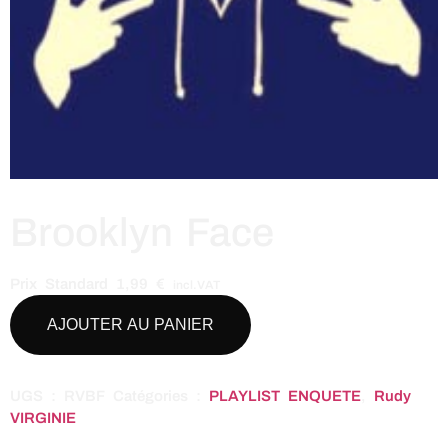
Brooklyn Face
Prix Standard
1,99
€
incl.VAT
AJOUTER AU PANIER
UGS :
RVBF
Catégories :
PLAYLIST ENQUETE
,
Rudy
VIRGINIE