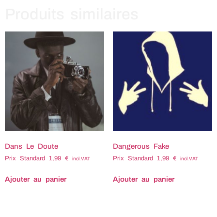
Produits similaires
Dans Le Doute
Dangerous Fake
Prix Standard
1,99
€
Prix Standard
1,99
€
incl.VAT
incl.VAT
Ajouter au panier
Ajouter au panier