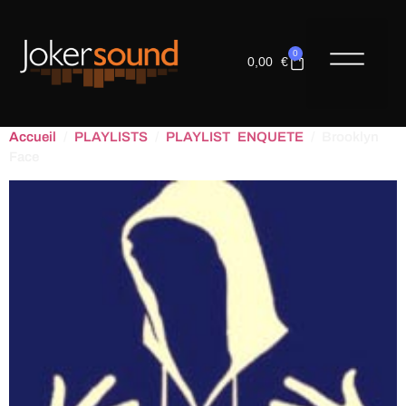
0
0,00
€
LES COM
Accueil
/
PLAYLISTS
/
PLAYLIST ENQUETE
/ Brooklyn
Face