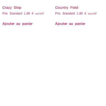
Crazy Step
Country Field
Prix Standard
1,99
€
Prix Standard
1,99
€
incl.VAT
incl.VAT
Ajouter au panier
Ajouter au panier
Titre : Crazy step
Titre : Country field
Compositeur : Sébastien
Compositeur : Sébastien
POITEVIN Tempo : 110
POITEVIN Tempo : 120
Durée : 1'45 Code ISRC :
Durée : 1'33 Code ISRC :
Code ISWC : Tags
Code ISWC : Tags
associés : Accélération
associés : Cocasse
Acceleration Adrénaline
Comedie Déjanté Dejante
Adrenaline Agité Agite
Drôle Drole Effervescent
Bagarre Braquage Cascade
Énergique Energique
Coach Compétition
Enjoué Enjoue
Competition Course
Enthousiaste Entraînant
Course-poursuite Determine
Entrainant Espiègle
Effréné Effrene Énergie
Espiegle Euphorique