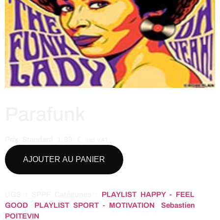
Parafunk
Prix Standard
1,99
€
incl.VAT
AJOUTER AU PANIER
UGS :
SPPF
Catégories :
PLAYLIST HAPPY - FEEL
GOOD
,
PLAYLIST SPORT - MOTIVATION
,
Sebastien
POITEVIN