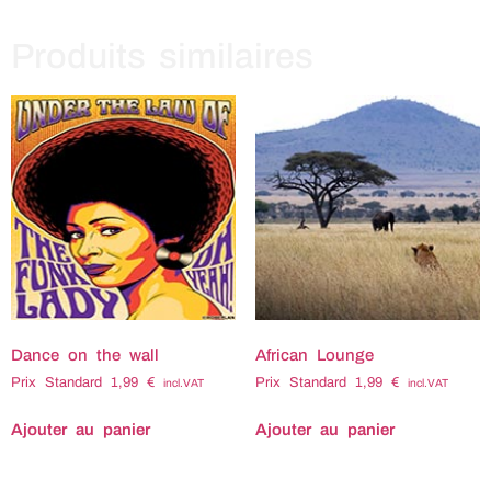
Produits similaires
Dance on the wall
African Lounge
Prix Standard
1,99
€
Prix Standard
1,99
€
incl.VAT
incl.VAT
Ajouter au panier
Ajouter au panier