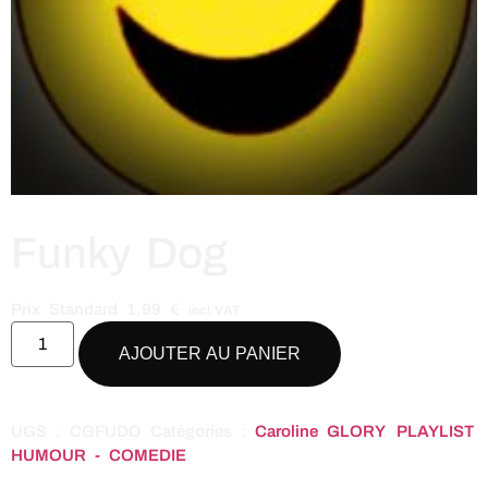
Funky Dog
Prix Standard
1,99
€
incl.VAT
AJOUTER AU PANIER
UGS :
CGFUDO
Catégories :
Caroline GLORY
,
PLAYLIST
HUMOUR - COMEDIE