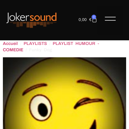
0
0,00
€
LES COM
Accueil
/
PLAYLISTS
/
PLAYLIST HUMOUR -
COMEDIE
/ Funky Dog