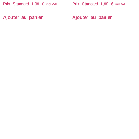
Prix Standard
1,99
€
Prix Standard
1,99
€
incl.VAT
incl.VAT
Ajouter au panier
Ajouter au panier
Titre : Compositeur :
Titre : Compositeur :
Bruno ABEL Tempo :
Bruno ABEL Tempo :
Durée : Code ISRC : Code
Durée : Code ISRC : Code
ISWC : Tags associés :
ISWC : Tags associés :