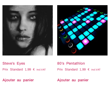
Steve’s Eyes
80’s Pentathlon
Prix Standard
1,99
€
Prix Standard
1,99
€
incl.VAT
incl.VAT
Ajouter au panier
Ajouter au panier
Titre : Compositeur :
Titre : 80' Penthatlon
Bruno ABEL Tempo :
Compositeur : Bruno ABEL
Durée : Code ISRC : Code