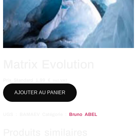
Matrix Evolution
Prix Standard
1,99
€
incl.VAT
AJOUTER AU PANIER
UGS :
BAMAEV
Catégorie :
Bruno ABEL
Produits similaires