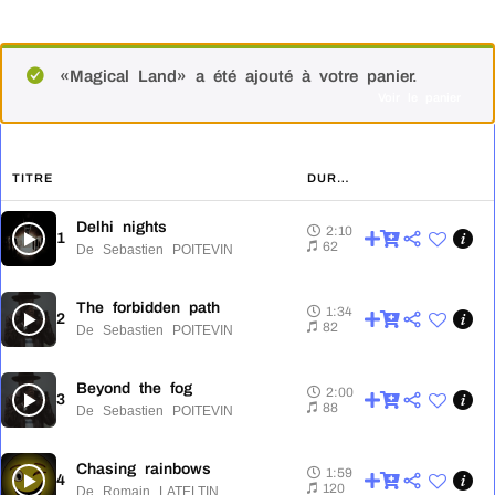
«Magical Land» a été ajouté à votre panier.
Voir le panier
TITRE
DURÉE
Delhi nights
2:10
1
2:10
62
De Sebastien POITEVIN
The forbidden path
1:34
2
1:34
82
De Sebastien POITEVIN
Beyond the fog
2:00
3
2:00
88
De Sebastien POITEVIN
Chasing rainbows
1:59
4
1:59
120
De Romain LATELTIN