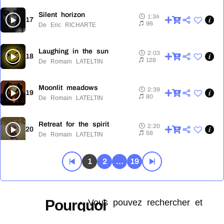
Silent horizon
1:34
17
1:34
96
De Eric RICHARTE
Laughing in the sun
2:03
18
2:03
128
De Romain LATELTIN
Moonlit meadows
2:39
19
2:39
80
De Romain LATELTIN
Retreat for the spirit
2:20
20
2:20
58
De Romain LATELTIN
Aretha and benny
1
2
...
19
2:06
21
2:06
88
De Romain LATELTIN
Enigma
1:41
Pourquoi
Vous pouvez rechercher et
22
1:41
74
De Eric RICHARTE
télécharger toute la musique de
créer