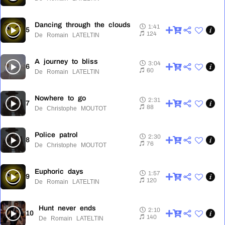
Dancing through the clouds
1:41
5
1:41
124
De Romain LATELTIN
A journey to bliss
3:04
6
3:04
60
De Romain LATELTIN
Nowhere to go
2:31
7
2:31
88
De Christophe MOUTOT
Police patrol
2:30
8
2:30
76
De Christophe MOUTOT
Euphoric days
1:57
9
1:57
120
De Romain LATELTIN
Hunt never ends
2:10
10
2:10
140
De Romain LATELTIN