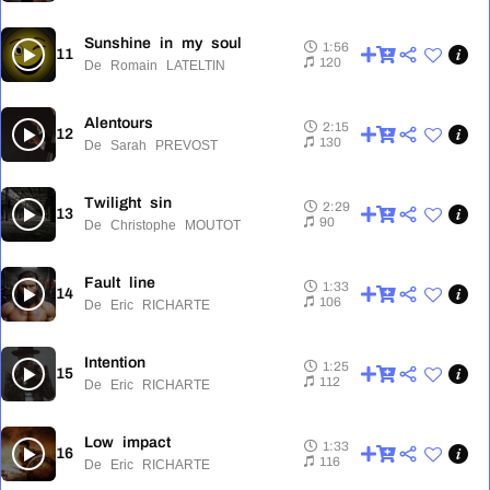
Sunshine in my soul
1:56
11
1:56
120
De Romain LATELTIN
Alentours
2:15
12
2:15
130
De Sarah PREVOST
Twilight sin
2:29
13
2:29
90
De Christophe MOUTOT
Fault line
1:33
14
1:33
106
De Eric RICHARTE
Intention
1:25
15
1:25
112
De Eric RICHARTE
Low impact
1:33
16
1:33
116
De Eric RICHARTE