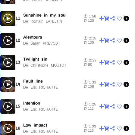
Sunshine in my soul
1:56
11
1:56
120
De Romain LATELTIN
Alentours
2:15
12
2:15
130
De Sarah PREVOST
Twilight sin
2:29
13
2:29
90
De Christophe MOUTOT
Fault line
1:33
14
1:33
106
De Eric RICHARTE
Intention
1:25
15
1:25
112
De Eric RICHARTE
Low impact
1:33
16
1:33
116
De Eric RICHARTE