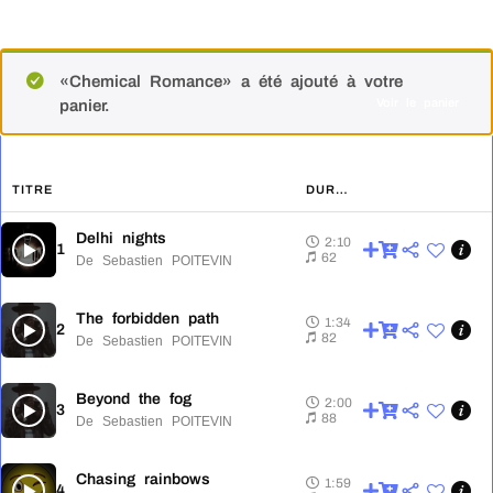
«Chemical Romance» a été ajouté à votre
Voir le panier
panier.
TITRE
DURÉE
Delhi nights
2:10
1
2:10
62
De Sebastien POITEVIN
The forbidden path
1:34
2
1:34
82
De Sebastien POITEVIN
Beyond the fog
2:00
3
2:00
88
De Sebastien POITEVIN
Chasing rainbows
1:59
4
1:59