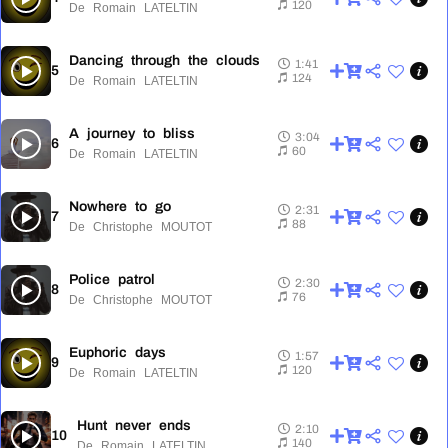
120
De Romain LATELTIN
Dancing through the clouds
1:41
5
1:41
124
De Romain LATELTIN
A journey to bliss
3:04
6
3:04
60
De Romain LATELTIN
Nowhere to go
2:31
7
2:31
88
De Christophe MOUTOT
Police patrol
2:30
8
2:30
76
De Christophe MOUTOT
Euphoric days
1:57
9
1:57
120
De Romain LATELTIN
Hunt never ends
2:10
10
2:10
140
De Romain LATELTIN