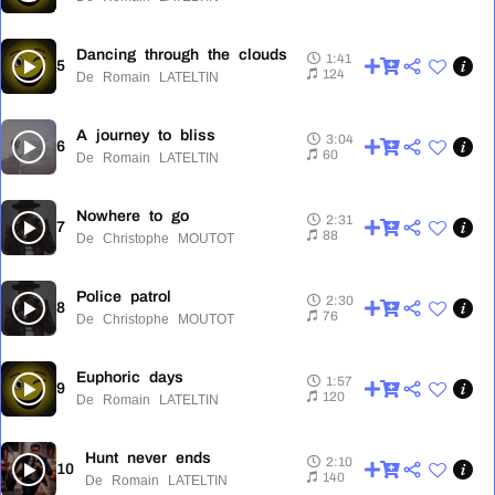
Dancing through the clouds
1:41
5
1:41
124
De Romain LATELTIN
A journey to bliss
3:04
6
3:04
60
De Romain LATELTIN
Nowhere to go
2:31
7
2:31
88
De Christophe MOUTOT
Police patrol
2:30
8
2:30
76
De Christophe MOUTOT
Euphoric days
1:57
9
1:57
120
De Romain LATELTIN
Hunt never ends
2:10
10
2:10
140
De Romain LATELTIN