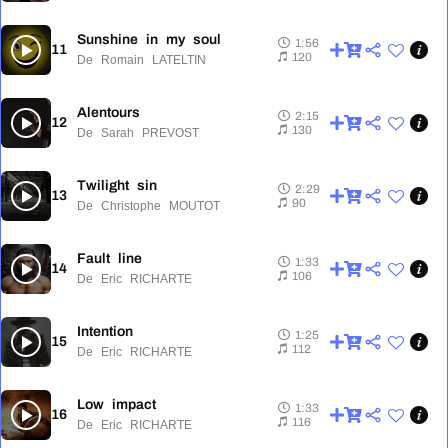
Sunshine in my soul
1:56
11
1:56
120
De Romain LATELTIN
Alentours
2:15
12
2:15
130
De Sarah PREVOST
Twilight sin
2:29
13
2:29
90
De Christophe MOUTOT
Fault line
1:33
14
1:33
106
De Eric RICHARTE
Intention
1:25
15
1:25
112
De Eric RICHARTE
Low impact
1:33
16
1:33
116
De Eric RICHARTE