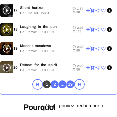
Silent horizon
1:34
17
1:34
96
De Eric RICHARTE
Laughing in the sun
2:03
18
2:03
128
De Romain LATELTIN
Moonlit meadows
2:39
19
2:39
80
De Romain LATELTIN
Retreat for the spirit
2:20
20
2:20
58
De Romain LATELTIN
Aretha and benny
1
2
...
19
2:06
21
2:06
88
De Romain LATELTIN
Enigma
1:41
Pourquoi
Vous pouvez rechercher et
22
1:41
74
De Eric RICHARTE
télécharger toute la musique de
créer