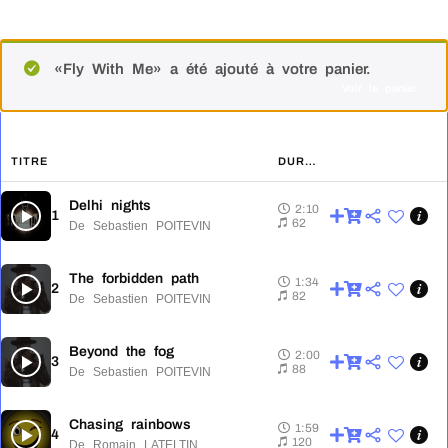
«Fly With Me» a été ajouté à votre panier.
Voir le panier
TITRE
DURÉE
Delhi nights
2:10
1
2:10
62
De Sebastien POITEVIN
The forbidden path
1:34
2
1:34
82
De Sebastien POITEVIN
Beyond the fog
2:00
3
2:00
88
De Sebastien POITEVIN
Chasing rainbows
1:59
4
1:59
120
De Romain LATELTIN