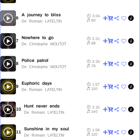
A journey to bliss
3:04
6
3:04
60
De Romain LATELTIN
Nowhere to go
2:31
7
2:31
88
De Christophe MOUTOT
Police patrol
2:30
8
2:30
76
De Christophe MOUTOT
Euphoric days
1:57
9
1:57
120
De Romain LATELTIN
Hunt never ends
2:10
10
2:10
140
De Romain LATELTIN
Sunshine in my soul
1:56
11
1:56
120
De Romain LATELTIN