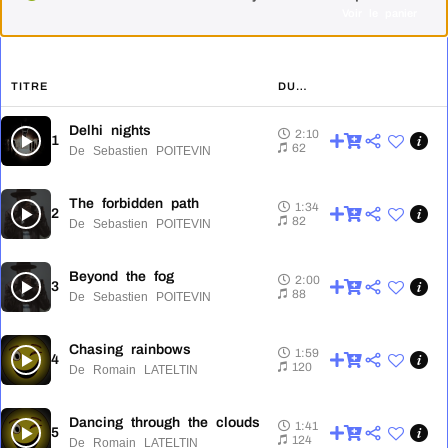
Voir le panier
TITRE
DURÉE
Delhi nights
2:10
1
2:10
62
De Sebastien POITEVIN
The forbidden path
1:34
2
1:34
82
De Sebastien POITEVIN
Beyond the fog
2:00
3
2:00
88
De Sebastien POITEVIN
Chasing rainbows
1:59
4
1:59
120
De Romain LATELTIN
Dancing through the clouds
1:41
5
1:41
124
De Romain LATELTIN