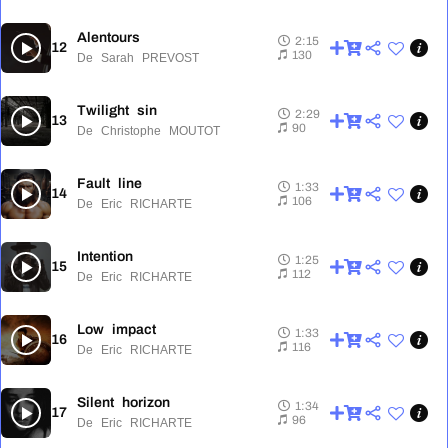
Alentours
2:15
12
2:15
130
De Sarah PREVOST
Twilight sin
2:29
13
2:29
90
De Christophe MOUTOT
Fault line
1:33
14
1:33
106
De Eric RICHARTE
Intention
1:25
15
1:25
112
De Eric RICHARTE
Low impact
1:33
16
1:33
116
De Eric RICHARTE
Silent horizon
1:34
17
1:34
96
De Eric RICHARTE