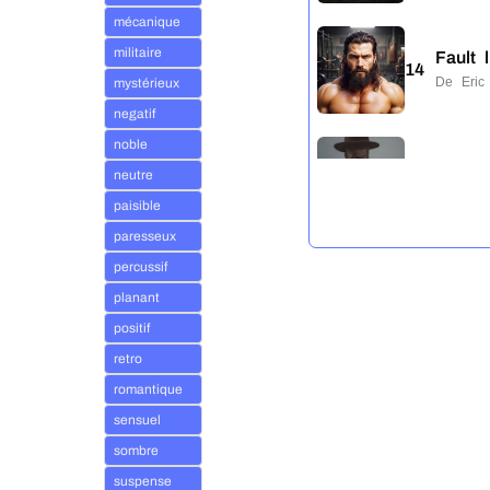
mécanique
militaire
Fault 
14
De Eri
mystérieux
negatif
noble
Intent
neutre
15
De Eri
paisible
paresseux
percussif
Low i
16
planant
De Eri
positif
retro
Silent
romantique
17
De Eri
sensuel
sombre
suspense