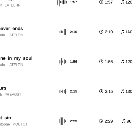
1:57
12
1:57
n LATELTIN
never ends
2:10
14
2:10
ain LATELTIN
ine in my soul
1:56
12
1:56
ain LATELTIN
urs
2:15
13
2:15
ah PREVOST
ht sin
2:29
90
2:29
istophe MOUTOT