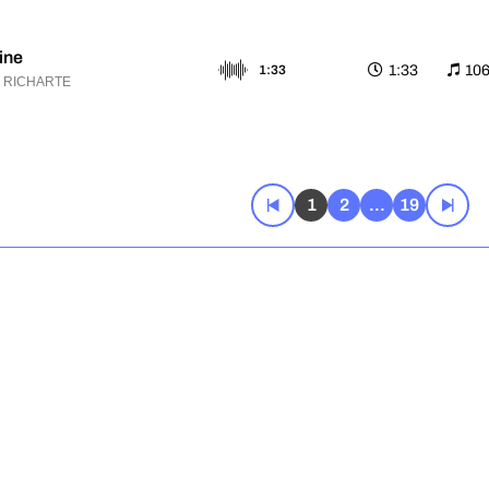
line
1:33
10
1:33
c RICHARTE
ion
1:25
11
1:25
c RICHARTE
1
2
...
19
mpact
1:33
11
1:33
c RICHARTE
 horizon
1:34
96
1:34
c RICHARTE