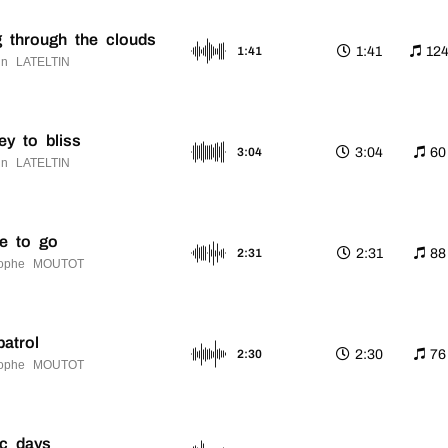
 through the clouds
1:41
12
1:41
n LATELTIN
ey to bliss
3:04
60
3:04
n LATELTIN
e to go
2:31
88
2:31
tophe MOUTOT
patrol
2:30
76
2:30
tophe MOUTOT
ic days