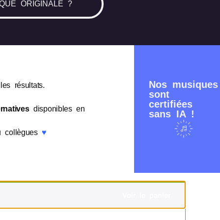
QUE ORIGINALE ?
Nos musiques
es résultats.
sont
certifiées
rnatives
disponibles en
sans IA !
ou collègues
♥
Voir le panier