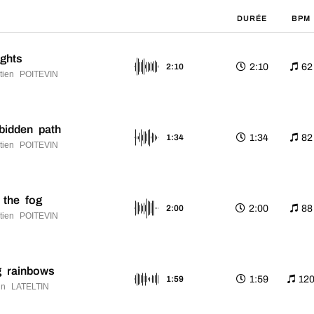
DURÉE
BPM
ights
2:10
62
2:10
tien POITEVIN
bidden path
1:34
82
1:34
tien POITEVIN
 the fog
2:00
88
2:00
tien POITEVIN
g rainbows
1:59
12
1:59
n LATELTIN