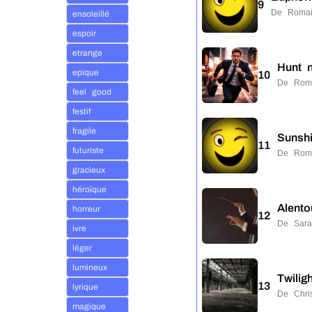
9
De Romai
ensoleillé
espoir
etrange
Hunt 
epique
10
De Rom
feel good
festif
fragile
Sunsh
11
futuriste
De Rom
gracieux
héroïque
Alento
horreur
12
De Sar
ivre
léger
lumineux
Twilig
13
lyrique
De Chr
magique