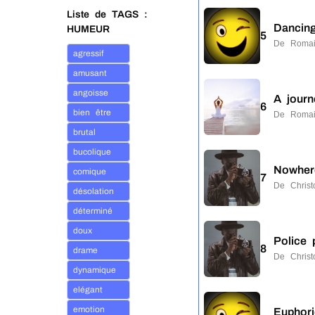
Liste de TAGS :
Dancing
HUMEUR
5
De Romai
agressif
amusant
angoisse
A journ
6
bien être
De Romai
brutal
bucolique
Nowher
comique
7
De Chris
désolation
déterminé
doux
Police 
8
drame
De Chris
dynamique
elégant
emotion
Euphor