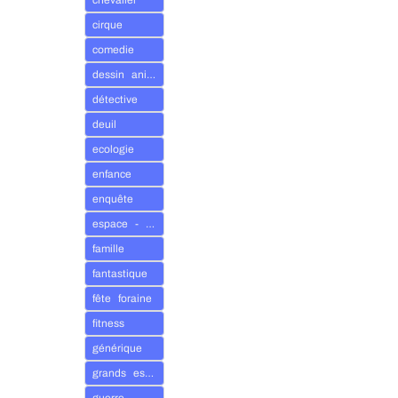
chevalier
cirque
comedie
Awaken
23
dessin animé
De Rom
détective
deuil
Bazaa
ecologie
24
De Rom
enfance
enquête
espace - univers
Dream
25
famille
De Rom
fantastique
fête foraine
fitness
Gallop
26
De Rom
générique
grands espaces