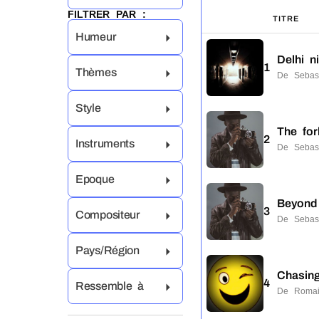
FILTRER PAR :
TITRE
Humeur
Delhi n
1
Thèmes
De Sebas
Style
The for
2
Instruments
De Sebas
Epoque
Beyond
3
Compositeur
De Sebas
Pays/Région
Chasin
4
Ressemble à
De Romai