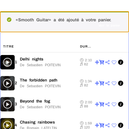
«Smooth Guitar» a été ajouté à votre panier.
Voir le panier
TITRE
DURÉE
Delhi nights
2:10
1
2:10
62
De Sebastien POITEVIN
The forbidden path
1:34
2
1:34
82
De Sebastien POITEVIN
Beyond the fog
2:00
3
2:00
88
De Sebastien POITEVIN
Chasing rainbows
1:59
4
1:59
120
De Romain LATELTIN