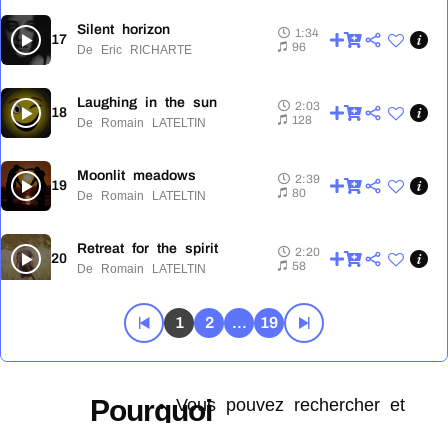
Silent horizon
1:34
17
1:34
96
De Eric RICHARTE
Laughing in the sun
2:03
18
2:03
128
De Romain LATELTIN
Moonlit meadows
2:39
19
2:39
80
De Romain LATELTIN
Retreat for the spirit
2:20
20
2:20
58
De Romain LATELTIN
Aretha and benny
1
2
...
19
2:06
21
2:06
88
De Romain LATELTIN
Enigma
1:41
Pourquoi
Vous pouvez rechercher et
22
1:41
74
De Eric RICHARTE
télécharger toute la musique de
créer