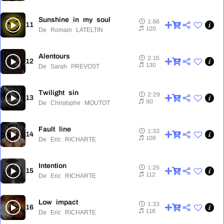
Sunshine in my soul
1:56
11
1:56
120
De Romain LATELTIN
Alentours
2:15
12
2:15
130
De Sarah PREVOST
Twilight sin
2:29
13
2:29
90
De Christophe MOUTOT
Fault line
1:33
14
1:33
106
De Eric RICHARTE
Intention
1:25
15
1:25
112
De Eric RICHARTE
Low impact
1:33
16
1:33
116
De Eric RICHARTE