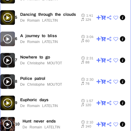
Dancing through the clouds
1:41
5
1:41
124
De Romain LATELTIN
A journey to bliss
3:04
6
3:04
60
De Romain LATELTIN
Nowhere to go
2:31
7
2:31
88
De Christophe MOUTOT
Police patrol
2:30
8
2:30
76
De Christophe MOUTOT
Euphoric days
1:57
9
1:57
120
De Romain LATELTIN
Hunt never ends
2:10
10
2:10
140
De Romain LATELTIN