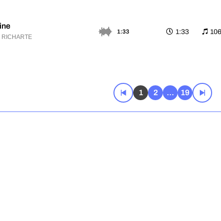
line
1:33
10
1:33
c RICHARTE
ion
1:25
11
1:25
c RICHARTE
1
2
...
19
mpact
1:33
11
1:33
c RICHARTE
 horizon
1:34
96
1:34
c RICHARTE