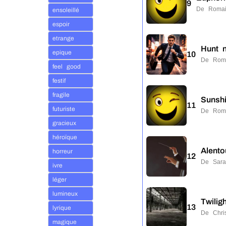
9
De Romai
ensoleillé
espoir
etrange
Hunt 
epique
10
De Rom
feel good
festif
fragile
Sunsh
11
futuriste
De Rom
gracieux
héroïque
Alento
horreur
12
De Sar
ivre
léger
lumineux
Twilig
13
lyrique
De Chr
magique