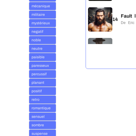
mécanique
militaire
Fault 
14
De Eri
mystérieux
negatif
noble
Intent
neutre
15
De Eri
paisible
paresseux
percussif
Low i
16
planant
De Eri
positif
retro
Silent
romantique
17
De Eri
sensuel
sombre
suspense