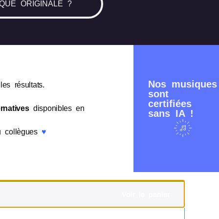
QUE ORIGINALE ?
Nos musiques
es résultats.
sont
certifiées
rnatives
disponibles en
sans IA !
ou collègues
♥
Voir le panier