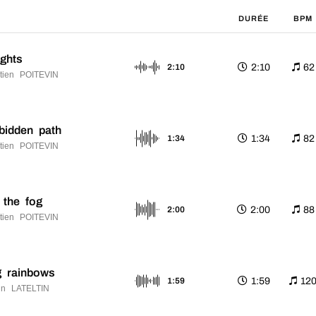
DURÉE
BPM
ights
2:10
62
2:10
tien POITEVIN
bidden path
1:34
82
1:34
tien POITEVIN
 the fog
2:00
88
2:00
tien POITEVIN
g rainbows
1:59
12
1:59
n LATELTIN