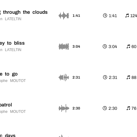
 through the clouds
1:41
12
1:41
n LATELTIN
ey to bliss
3:04
60
3:04
n LATELTIN
e to go
2:31
88
2:31
tophe MOUTOT
patrol
2:30
76
2:30
tophe MOUTOT
ic days