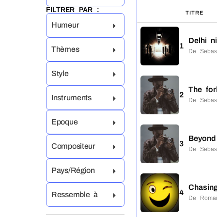
FILTRER PAR :
TITRE
Humeur
Delhi n
1
Thèmes
De Sebas
Style
The for
2
Instruments
De Sebas
Epoque
Beyond
3
Compositeur
De Sebas
Pays/Région
Chasin
4
Ressemble à
De Romai