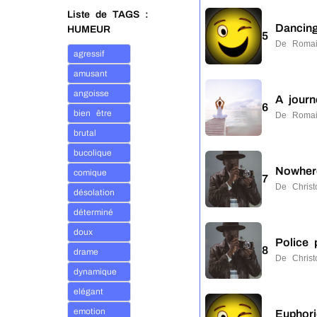
Liste de TAGS :
Dancing
HUMEUR
5
De Romai
agressif
amusant
angoisse
A journ
6
bien être
De Romai
brutal
bucolique
Nowher
comique
7
De Chris
désolation
déterminé
doux
Police 
8
drame
De Chris
dynamique
elégant
emotion
Euphor