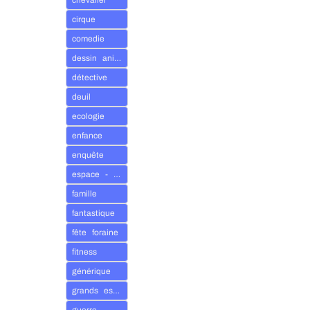
chevalier
cirque
comedie
Awaken
23
dessin animé
De Rom
détective
deuil
Bazaa
ecologie
24
De Rom
enfance
enquête
espace - univers
Dream
25
famille
De Rom
fantastique
fête foraine
fitness
Gallop
26
De Rom
générique
grands espaces