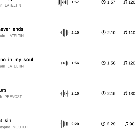
1:57
12
1:57
n LATELTIN
never ends
2:10
14
2:10
ain LATELTIN
ine in my soul
1:56
12
1:56
ain LATELTIN
urs
2:15
13
2:15
ah PREVOST
ht sin
2:29
90
2:29
istophe MOUTOT