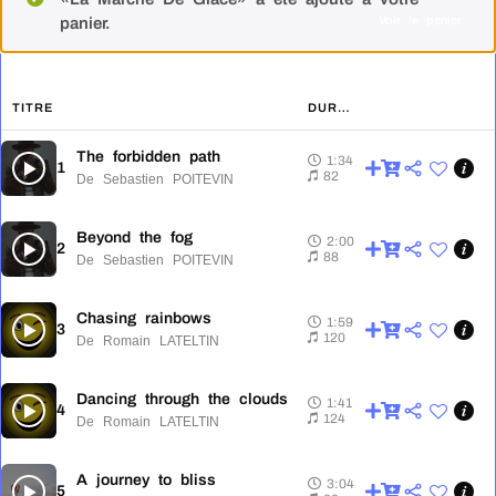
Voir le panier
panier.
TITRE
DURÉE
The forbidden path
1:34
1
1:34
82
De Sebastien POITEVIN
Beyond the fog
2:00
2
2:00
88
De Sebastien POITEVIN
Chasing rainbows
1:59
3
1:59
120
De Romain LATELTIN
Dancing through the clouds
1:41
4
1:41
124
De Romain LATELTIN
A journey to bliss
3:04
5
3:04