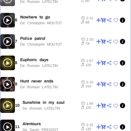
60
De Romain LATELTIN
Nowhere to go
2:31
6
2:31
88
De Christophe MOUTOT
Police patrol
2:30
7
2:30
76
De Christophe MOUTOT
Euphoric days
1:57
8
1:57
120
De Romain LATELTIN
Hunt never ends
2:10
9
2:10
140
De Romain LATELTIN
Sunshine in my soul
1:56
10
1:56
120
De Romain LATELTIN
Alentours
2:15
11
2:15
130
De Sarah PREVOST