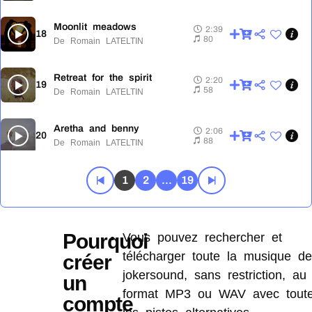
Moonlit meadows
2:39
18
2:39
80
De Romain LATELTIN
Retreat for the spirit
2:20
19
2:20
58
De Romain LATELTIN
Aretha and benny
2:06
20
2:06
88
De Romain LATELTIN
Enigma
1
2
...
19
1:41
21
1:41
74
De Eric RICHARTE
Awakening in the wilderness
2:22
Pourquoi
Vous pouvez rechercher et
22
2:22
105
De Romain LATELTIN
télécharger toute la musique de
créer
jokersound, sans restriction, au
un
Bazaars at dusk
3:09
23
3:09
format MP3 ou WAV avec tout
65
De Romain LATELTIN
compte