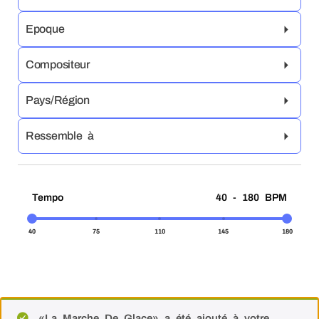
Epoque
Compositeur
Pays/Région
Ressemble à
Tempo
40 - 180 BPM
40
75
110
145
180
«La Marche De Glace» a été ajouté à votre