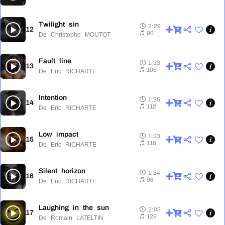
Twilight sin
2:29
12
2:29
90
De Christophe MOUTOT
Fault line
1:33
13
1:33
106
De Eric RICHARTE
Intention
1:25
14
1:25
112
De Eric RICHARTE
Low impact
1:33
15
1:33
116
De Eric RICHARTE
Silent horizon
1:34
16
1:34
96
De Eric RICHARTE
Laughing in the sun
2:03
17
2:03
128
De Romain LATELTIN